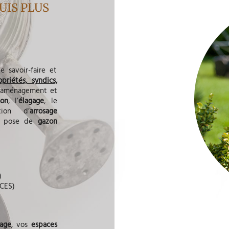
UIS PLUS
e savoir-faire et
priétés, syndics,
l’aménagement et
zon
, l’
élagage
, le
ation d’
arrosage
a pose de
gazon
)
ACES)
nage
, vos
espaces