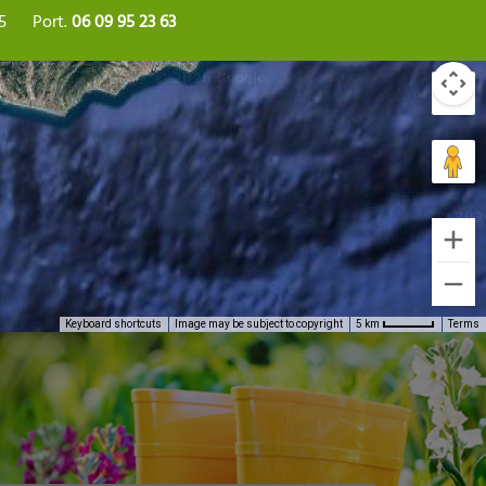
5
Port.
06 09 95 23 63
Keyboard shortcuts
Image may be subject to copyright
Terms
5 km