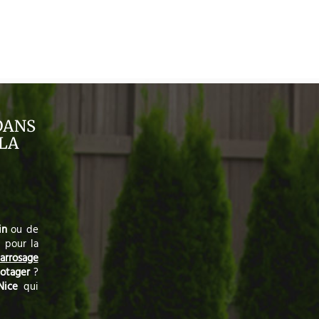
DANS
 LA
in
ou de
 pour la
arrosage
otager
?
Nice
qui