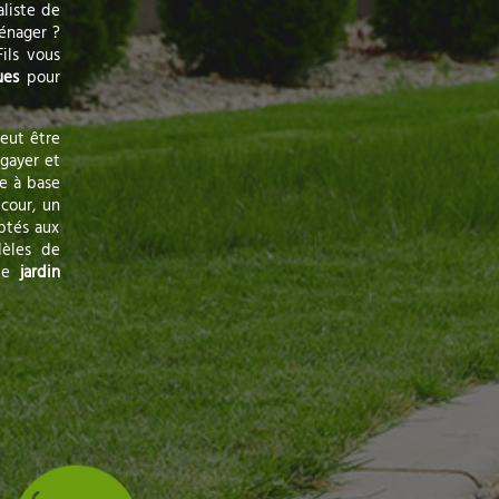
aliste de
énager ?
ils vous
ues
pour
peut être
égayer et
e à base
 cour, un
aptés aux
dèles de
ble
jardin