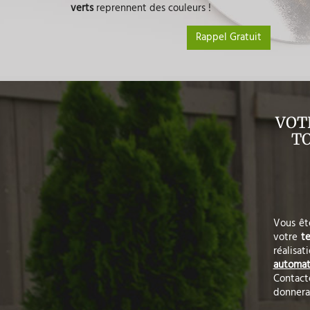
verts
reprennent des couleurs !
Rappel Gratuit
VOT
TO
Vous êt
votre
t
réalisa
automat
Contac
donnera 