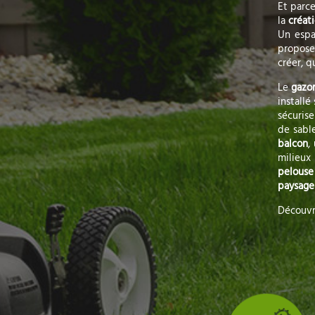
Et parce
la
créat
Un espa
propos
créer, qu
Le
gazo
installé
sécurise
de sable
balcon
,
milieux
pelouse 
paysage
Découvre