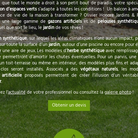
 que tout le monde a droit à son petit bout de paradis, votre spéci
ion d’espaces verts
s’adapte à toutes les conditions ! Un balcon à am
ce de vie de la maison à transformer ? Olivier Honore Jardins & F
e une large gamme de
gazons artificiels
et de
pelouses synthétiq
el que soit le lieu, le
jardin
de vos rêves !
n synthétique
, sur lequel les aléas climatiques n’ont aucun impact, 
 sur toute la surface d’un
jardin
, autour d’une piscine ou encore pour 
r une aire de jeux. Les modèles d’
herbe synthétique
avec remplissag
 permettront d’amortir les chutes éventuelles. Pour un parvis, une
 un toit-terrasse ou même en intérieur, des modèles plus fins et ad
 clos seront installés. Associés a des
végétaux naturels
, les mo
artificielle
proposés permettent de créer l’illusion d’un vérita
r
.
z l'
actualité
de votre professionnel ou consultez la
galerie photo
!
Obtenir un devis