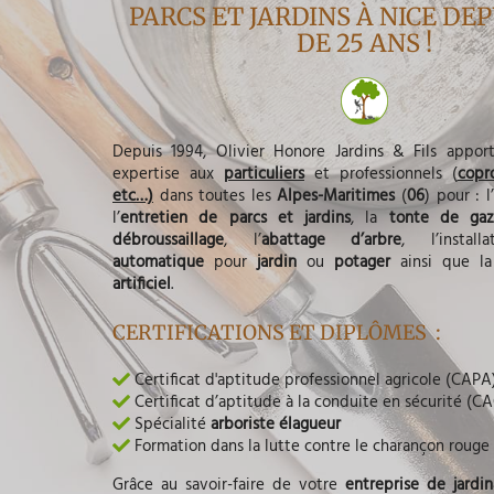
PARCS ET JARDINS À NICE DEP
DE 25 ANS !
Depuis 1994, Olivier Honore Jardins & Fils apport
expertise aux
particuliers
et professionnels (
copro
etc
…)
dans toutes les
Alpes-Maritimes
(
06
) pour : 
l’
entretien de parcs et jardins
, la
tonte de ga
débroussaillage
, l’
abattage d’arbre
, l’install
automatique
pour
jardin
ou
potager
ainsi que l
artificiel
.
CERTIFICATIONS ET DIPLÔMES :
Certificat d'aptitude professionnel agricole (CAPA
Certificat d’aptitude à la conduite en sécurité (C
Spécialité
arboriste élagueur
Formation dans la lutte contre le charançon rouge
Grâce au savoir-faire de votre
entreprise de jardi