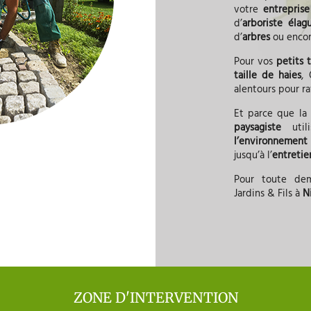
votre
entrepri
d’
arboriste éla
d’
arbres
ou encore
Pour vos
petits 
taille de haies
,
alentours pour ra
Et parce que la
paysagiste
util
l’environnemen
jusqu’à l’
entreti
Pour toute de
Jardins & Fils à
N
ZONE D'INTERVENTION