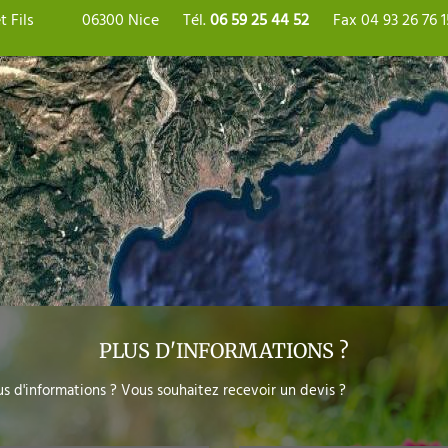
t Fils
06300 Nice
Tél.
06 59 25 44 52
Fax 04 93 26 76 1
PLUS D'INFORMATIONS ?
s d'informations ? Vous souhaitez recevoir un devis ?