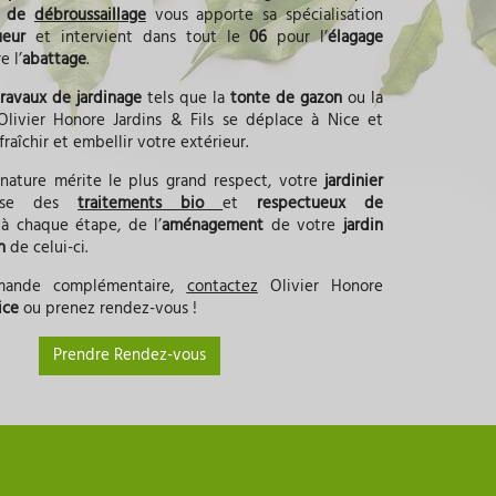
se de
débroussaillage
vous apporte sa spécialisation
gueur
et intervient dans tout le
06
pour l’
élagage
 l’
abattage
.
travaux de jardinage
tels que la
tonte de gazon
ou la
 Olivier Honore Jardins & Fils se déplace à Nice et
fraîchir et embellir votre extérieur.
 nature mérite le plus grand respect, votre
jardinier
ise des
traitements bio
et
respectueux de
t
à chaque étape, de l’
aménagement
de votre
jardin
en
de celui-ci.
mande complémentaire,
contactez
Olivier Honore
ice
ou prenez rendez-vous !
Prendre Rendez-vous